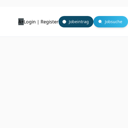
A+
Login | Register
Jobeintrag
Jobsuche