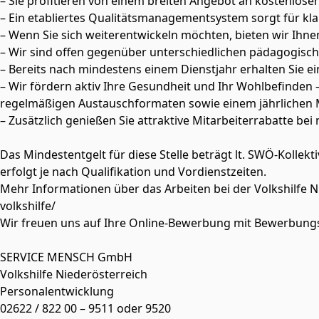
– Sie profitieren von einem breiten Angebot an kostenlosen
– Ein etabliertes Qualitätsmanagementsystem sorgt für kla
– Wenn Sie sich weiterentwickeln möchten, bieten wir Ihn
– Wir sind offen gegenüber unterschiedlichen pädagogisc
– Bereits nach mindestens einem Dienstjahr erhalten Sie ei
– Wir fördern aktiv Ihre Gesundheit und Ihr Wohlbefinden –
regelmäßigen Austauschformaten sowie einem jährlichen M
– Zusätzlich genießen Sie attraktive Mitarbeiterrabatte be
Das Mindestentgelt für diese Stelle beträgt lt. SWÖ-Kollek
erfolgt je nach Qualifikation und Vordienstzeiten.
Mehr Informationen über das Arbeiten bei der Volkshilfe Ni
volkshilfe/
Wir freuen uns auf Ihre Online-Bewerbung mit Bewerbung
SERVICE MENSCH GmbH
Volkshilfe Niederösterreich
Personalentwicklung
02622 / 822 00 – 9511 oder 9520