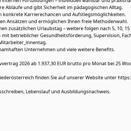
 internen Fortbildungen – individuell wählbar und praxisna
re Abläufe und gibt Sicherheit im pädagogischen Alltag.
en konkrete Karrierechancen und Aufstiegsmöglichkeiten.
hen Ansätzen und ermöglichen Ihnen freie Methodenwahl.
nen zusätzlichen Urlaubstag – weitere folgen nach 5, 10, 15
 mit betrieblicher Gesundheitsförderung, Supervision, Fachc
itarbeiter_innentag.
i namhaften Unternehmen und viele weitere Benefits.
tivvertrag 2026 ab 1.937,30 EUR brutto pro Monat bei 25 Wo
ederösterreich finden Sie auf unserer Website unter https:
sschreiben, Lebenslauf und Ausbildungsnachweis.