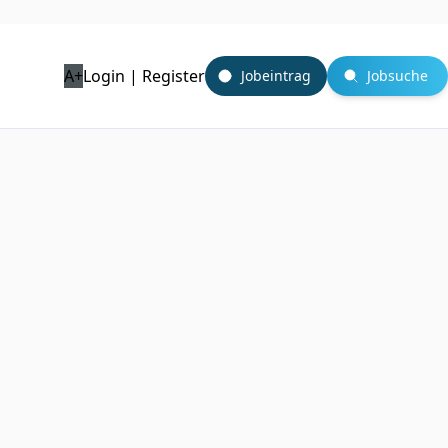
A+
Login | Register
Jobeintrag
Jobsuche